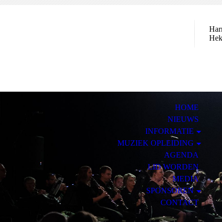
Har
Hek
HOME
NIEUWS
INFORMATIE
MUZIEK OPLEIDING
AGENDA
LID WORDEN
MEDIA
SPONSOREN
CONTACT