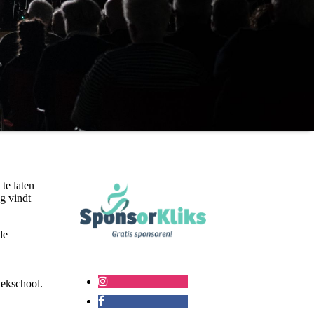
te laten
g vindt
de
iekschool.