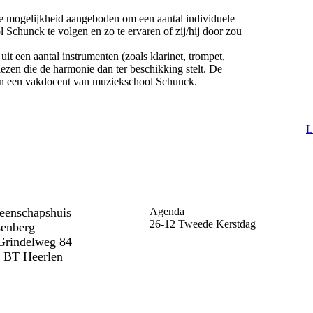
de mogelijkheid aangeboden om een aantal individuele
 Schunck te volgen en zo te ervaren of zij/hij door zou
it een aantal instrumenten (zoals klarinet, trompet,
iezen die de harmonie dan ter beschikking stelt. De
van een vakdocent van muziekschool Schunck.
L
enschapshuis
Agenda
26-12 Tweede Kerstdag
enberg
Grindelweg 84
 BT Heerlen